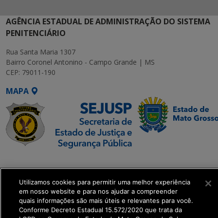
AGÊNCIA ESTADUAL DE ADMINISTRAÇÃO DO SISTEMA
PENITENCIÁRIO
Rua Santa Maria 1307
Bairro Coronel Antonino - Campo Grande | MS
CEP: 79011-190
MAPA
SETDIG | Secretaria-
Executiva de
Utilizamos cookies para permitir uma melhor experiência
Transformação Digital
em nosso website e para nos ajudar a compreender
quais informações são mais úteis e relevantes para você.
get_footer();
Conforme Decreto Estadual 15.572/2020 que trata da