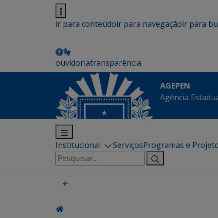
ir para conteúdo
ir para navegação
ir para b
ouvidoria
transparência
AGEPEN
Agência Estadua
Institucional
Serviços
Programas e Projet
Pesquisar
por: