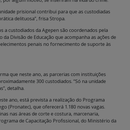
por algum motivo, se inseriram na vida do crime.
nidade prisional contribui para que as custodiadas
tica delituosa”, frisa Stropa.
ados a custodiados da Agepen são coordenados pela
meio da Divisão de Educação que acompanha as ações de
abelecimentos penais no fornecimento de suporte às
orma que neste ano, as parcerias com instituições
 aproximadamente 300 custodiados. “Só na unidade
s”, detalha.
te ano, está prevista a realização do Programa
go (Pronatec), que oferecerá 1.180 novas vagas.
nas nas áreas de corte e costura, marcenaria,
rograma de Capacitação Profissional, do Ministério da