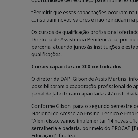
oportunidade de recomeço para mulheres que, 
“Permitir que essas capacitações ocorram na u
construam novos valores e não reincidam na prá
Os cursos de qualificação profissional ofert
Diretoria de Assistência Penitenciária, por 
parceria, atuando junto às instituições e est
qualificações.
Cursos capacitaram 300 custodiados
O diretor da DAP, Gilson de Assis Martins, inf
possibilitaram a capacitação profissional de
penal de Jateí foram capacitadas 47 custodiada
Conforme Gilson, para o segundo semestre des
Nacional de Acesso ao Ensino Técnico e Empre
“Além disso, vamos implementar 14 novas ofici
serralheria e padaria, por meio do PROCAP [P
Educação]”, finaliza.