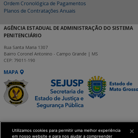
Ordem Cronológica de Pagamentos
Planos de Contratações Anuais
AGÊNCIA ESTADUAL DE ADMINISTRAÇÃO DO SISTEMA
PENITENCIÁRIO
Rua Santa Maria 1307
Bairro Coronel Antonino - Campo Grande | MS
CEP: 79011-190
MAPA
SETDIG | Secretaria-
Executiva de
Transformação Digital
Utilizamos cookies para permitir uma melhor experiência
em nosso website e para nos ajudar a compreender