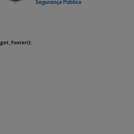
SETDIG | Secretaria-
Executiva de
Transformação Digital
get_footer();