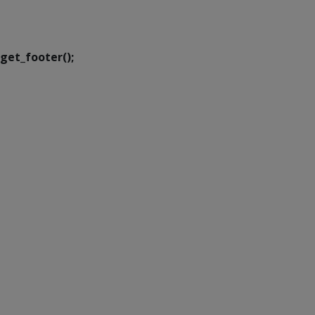
Executiva de
Transformação Digital
get_footer();