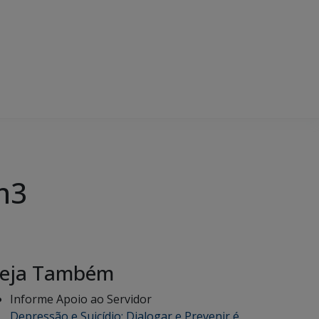
m3
eja Também
Informe Apoio ao Servidor
Depressão e Suicídio: Dialogar e Prevenir é