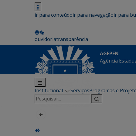
ir para conteúdo
ir para navegação
ir para b
ouvidoria
transparência
AGEPEN
Agência Estadua
Institucional
Serviços
Programas e Projet
Pesquisar
por: