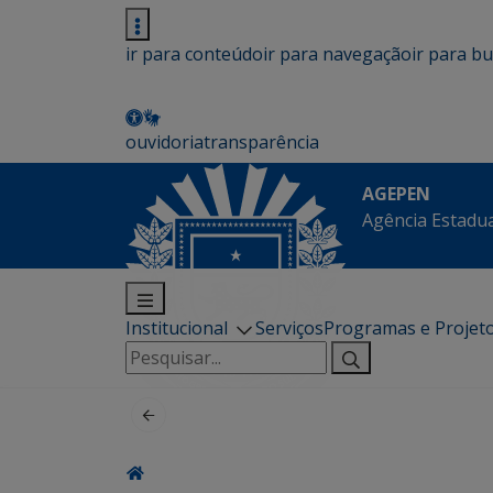
ir para conteúdo
ir para navegação
ir para b
ouvidoria
transparência
AGEPEN
Agência Estadua
Institucional
Serviços
Programas e Projet
Pesquisar
por: