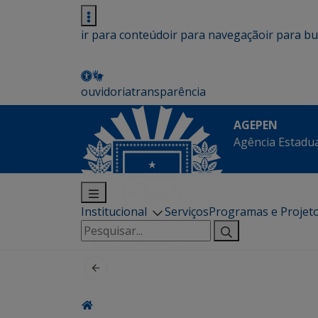
ir para conteúdo
ir para navegação
ir para b
ouvidoria
transparência
AGEPEN
Agência Estadua
Institucional
Serviços
Programas e Projet
Pesquisar
por: