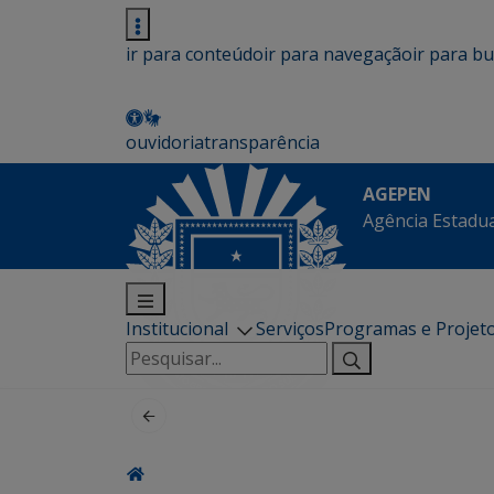
ir para conteúdo
ir para navegação
ir para b
ouvidoria
transparência
AGEPEN
Agência Estadua
Institucional
Serviços
Programas e Projet
Pesquisar
por: