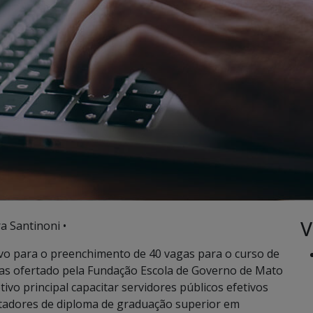
V
a Santinoni •
tivo para o preenchimento de 40 vagas para o curso de
s ofertado pela Fundação Escola de Governo de Mato
ivo principal capacitar servidores públicos efetivos
tadores de diploma de graduação superior em