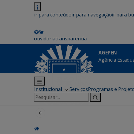
ir para conteúdo
ir para navegação
ir para b
ouvidoria
transparência
AGEPEN
Agência Estadua
Institucional
Serviços
Programas e Projet
Pesquisar
por: