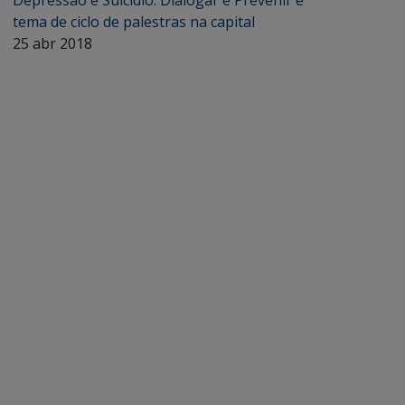
Depressão e Suicídio: Dialogar e Prevenir é
tema de ciclo de palestras na capital
25 abr 2018