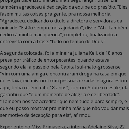
propaganda, e isso me deu mais segurança”, disse. Ela
também agradeceu à dedicação da equipe do presídio. “Eles
fazem muitas coisas pra gente, pra nossa melhoria.
“Agradeceu, dedicando o título a diretora e servidoras da
unidade. “Estão sempre nos ajudando”, disse. “Ah! Também
dedico à minha mãe querida”, completou, finalizando a
entrevista com a frase: “tudo no tempo de Deus”.
A segunda colocada, foi a mineira Juliana Keli, de 18 anos,
presa por tráfico de entorpecentes, quando estava,
segundo ela, a passeio pela Capital sul-mato-grossense.
“Vim com uma amiga e encontraram droga na casa em que
eu estava, me misturei com pessoas erradas e agora estou
aqui, tinha recém feito 18 anos”, contou. Sobre o desfile, ela
garantiu que “é um momento de alegria e de liberdade”.
“Também nos faz acreditar que nem tudo é para sempre, e
que eu posso mostrar pra minha mãe que não vou dar mais
ser motivo de decepção para ela”, afirmou.
Experiente no Miss Primavera, a interna Adelaine Silva, 22