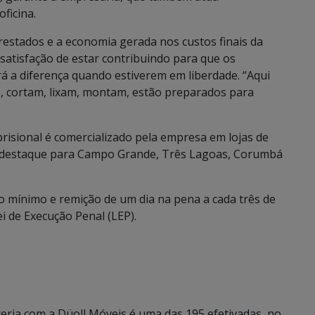
ficina.
prestados e a economia gerada nos custos finais da
satisfação de estar contribuindo para que os
 a diferença quando estiverem em liberdade. “Aqui
, cortam, lixam, montam, estão preparados para
risional é comercializado pela empresa em lojas de
m destaque para Campo Grande, Três Lagoas, Corumbá
io mínimo e remição de um dia na pena a cada três de
i de Execução Penal (LEP).
ceria com a Düoll Móveis é uma das 195 efetivadas, no