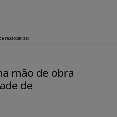
e ressocializar
na mão de obra
dade de