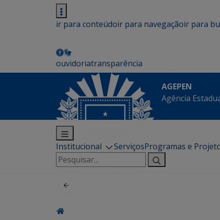
ir para conteúdo
ir para navegação
ir para b
ouvidoria
transparência
AGEPEN
Agência Estadua
Institucional
Serviços
Programas e Projet
Pesquisar
por: