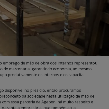
l e o emprego de mão de obra dos internos representou
mo de marcenaria, garantindo economia, ao mesmo
cupa produtivamente os internos e os capacita
o disponível no presídio, então procuramos
preconceito da sociedade nesta utilização de mão de
s com essa parceria da Agepen, há muito respeito e
”, garante a empresária, que também atua