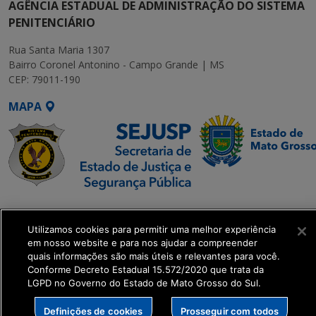
AGÊNCIA ESTADUAL DE ADMINISTRAÇÃO DO SISTEMA
PENITENCIÁRIO
Rua Santa Maria 1307
Bairro Coronel Antonino - Campo Grande | MS
CEP: 79011-190
MAPA
SETDIG | Secretaria-
Executiva de
Utilizamos cookies para permitir uma melhor experiência
Transformação Digital
em nosso website e para nos ajudar a compreender
quais informações são mais úteis e relevantes para você.
Conforme Decreto Estadual 15.572/2020 que trata da
get_footer();
LGPD no Governo do Estado de Mato Grosso do Sul.
Definições de cookies
Prosseguir com todos