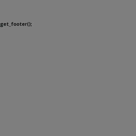
Executiva de
Transformação Digital
get_footer();