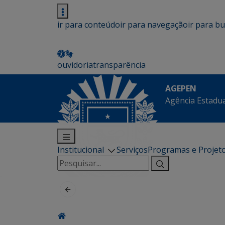
ir para conteúdo
ir para navegação
ir para b
ouvidoria
transparência
AGEPEN
Agência Estadua
Institucional
Serviços
Programas e Projet
Pesquisar
por: