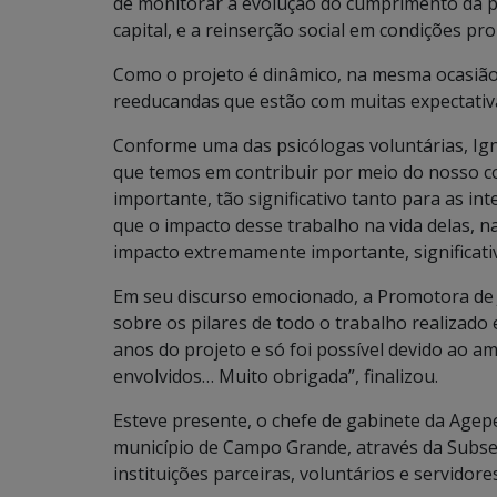
de monitorar a evolução do cumprimento da p
capital, e a reinserção social em condições pr
Como o projeto é dinâmico, na mesma ocasião fo
reeducandas que estão com muitas expectativ
Conforme uma das psicólogas voluntárias, Ig
que temos em contribuir por meio do nosso c
importante, tão significativo tanto para as i
que o impacto desse trabalho na vida delas, na
impacto extremamente importante, significati
Em seu discurso emocionado, a Promotora de Ju
sobre os pilares de todo o trabalho realizad
anos do projeto e só foi possível devido ao am
envolvidos… Muito obrigada”, finalizou.
Esteve presente, o chefe de gabinete da Agep
município de Campo Grande, através da Subsecr
instituições parceiras, voluntários e servido