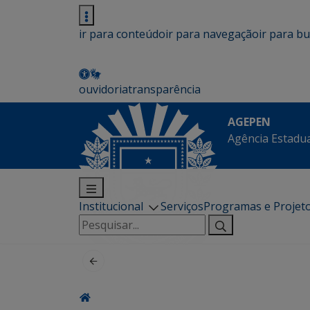
ir para conteúdo
ir para navegação
ir para b
ouvidoria
transparência
AGEPEN
Agência Estadua
Institucional
Serviços
Programas e Projet
Pesquisar
por: