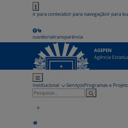
ir para conteúdo
ir para navegação
ir para b
ouvidoria
transparência
AGEPEN
Agência Estadua
Institucional
Serviços
Programas e Projet
Pesquisar
por: