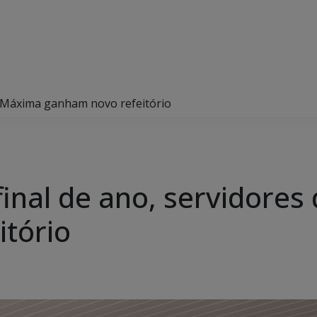
da Máxima ganham novo refeitório
final de ano, servidore
tório