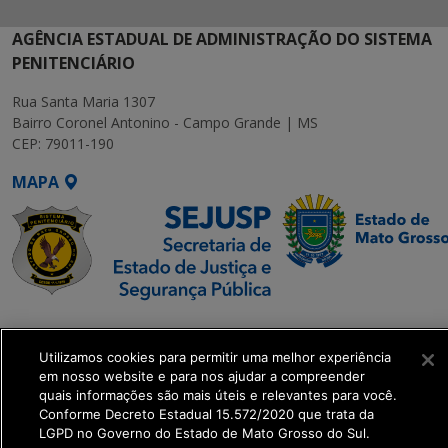
AGÊNCIA ESTADUAL DE ADMINISTRAÇÃO DO SISTEMA
PENITENCIÁRIO
Rua Santa Maria 1307
Bairro Coronel Antonino - Campo Grande | MS
CEP: 79011-190
MAPA
SETDIG | Secretaria-
Executiva de
Utilizamos cookies para permitir uma melhor experiência
Transformação Digital
em nosso website e para nos ajudar a compreender
quais informações são mais úteis e relevantes para você.
Conforme Decreto Estadual 15.572/2020 que trata da
get_footer();
LGPD no Governo do Estado de Mato Grosso do Sul.