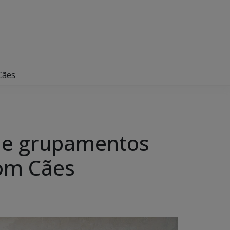
Cães
s e grupamentos
com Cães