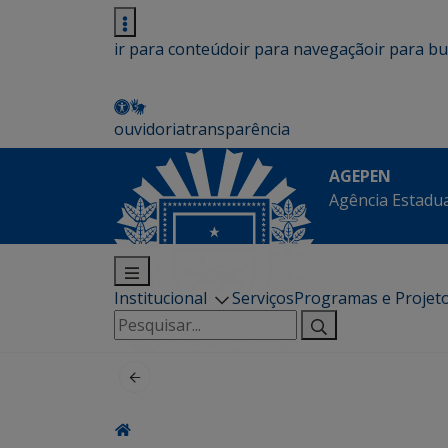
ir para conteúdo
ir para navegação
ir para b
ouvidoria
transparência
AGEPEN
Agência Estadua
Institucional
Serviços
Programas e Projet
Pesquisar
por: