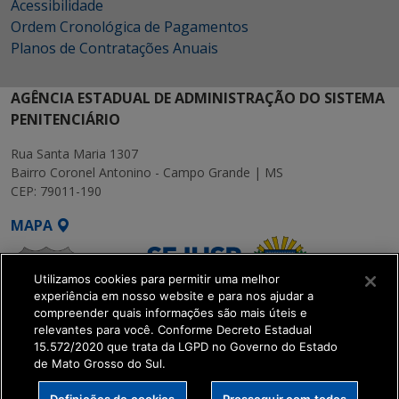
Acessibilidade
Ordem Cronológica de Pagamentos
Planos de Contratações Anuais
AGÊNCIA ESTADUAL DE ADMINISTRAÇÃO DO SISTEMA
PENITENCIÁRIO
Rua Santa Maria 1307
Bairro Coronel Antonino - Campo Grande | MS
CEP: 79011-190
MAPA
Utilizamos cookies para permitir uma melhor
experiência em nosso website e para nos ajudar a
compreender quais informações são mais úteis e
relevantes para você. Conforme Decreto Estadual
15.572/2020 que trata da LGPD no Governo do Estado
SETDIG | Secretaria-
de Mato Grosso do Sul.
Executiva de
Transformação Digital
Definições de cookies
Prosseguir com todos