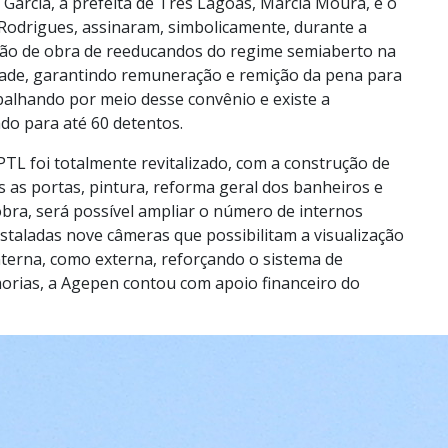
 Garcia, a prefeita de Três Lagoas, Márcia Moura, e o
Rodrigues, assinaram, simbolicamente, durante a
 mão de obra de reeducandos do regime semiaberto na
idade, garantindo remuneração e remição da pena para
abalhando por meio desse convênio e existe a
ado para até 60 detentos.
PTL foi totalmente revitalizado, com a construção de
s as portas, pintura, reforma geral dos banheiros e
 obra, será possível ampliar o número de internos
aladas nove câmeras que possibilitam a visualização
interna, como externa, reforçando o sistema de
lhorias, a Agepen contou com apoio financeiro do