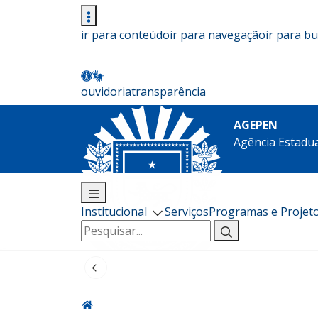
ir para conteúdo
ir para navegação
ir para b
ouvidoria
transparência
AGEPEN
Agência Estadua
Institucional
Serviços
Programas e Projet
Pesquisar
por: