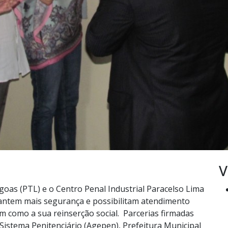
V
goas (PTL) e o Centro Penal Industrial Paracelso Lima
rantem mais segurança e possibilitam atendimento
 como a sua reinserção social. Parcerias firmadas
Sistema Penitenciário (Agepen), Prefeitura Municipal