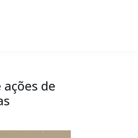
e ações de
as