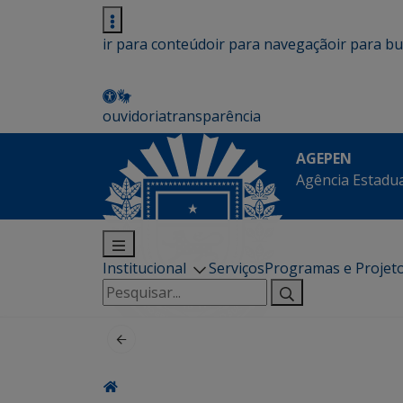
ir para conteúdo
ir para navegação
ir para b
ouvidoria
transparência
AGEPEN
Agência Estadua
Institucional
Serviços
Programas e Projet
Pesquisar
por: