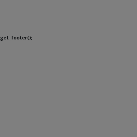
SETDIG | Secretaria-
Executiva de
Transformação Digital
get_footer();