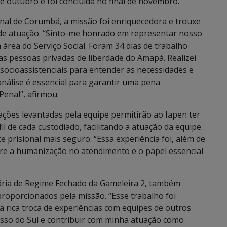
de outubro e foi concluída no final de novembro.
nal de Corumbá, a missão foi enriquecedora e trouxe
de atuação. “Sinto-me honrado em representar nosso
área do Serviço Social. Foram 34 dias de trabalho
as pessoas privadas de liberdade do Amapá. Realizei
 socioassistenciais para entender as necessidades e
 análise é essencial para garantir uma pena
Penal”, afirmou.
ações levantadas pela equipe permitirão ao Iapen ter
 de cada custodiado, facilitando a atuação da equipe
prisional mais seguro. “Essa experiência foi, além de
re a humanização no atendimento e o papel essencial
ciária de Regime Fechado da Gameleira 2, também
proporcionados pela missão. “Esse trabalho foi
a rica troca de experiências com equipes de outros
sso do Sul e contribuir com minha atuação como