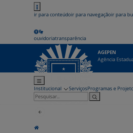
ir para conteúdo
ir para navegação
ir para b
ouvidoria
transparência
AGEPEN
Agência Estadua
Institucional
Serviços
Programas e Projet
Pesquisar
por: