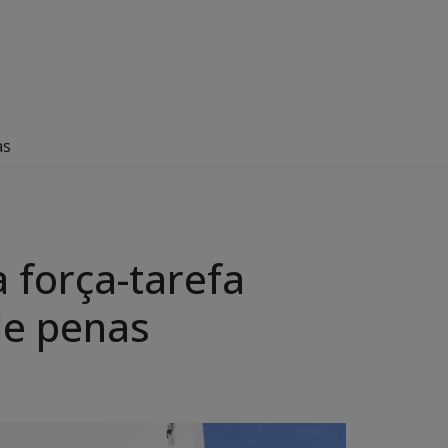
as
 força-tarefa
de penas