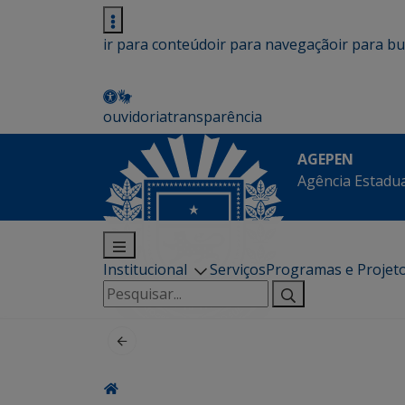
ir para conteúdo
ir para navegação
ir para b
ouvidoria
transparência
AGEPEN
Agência Estadua
Institucional
Serviços
Programas e Projet
Pesquisar
por: