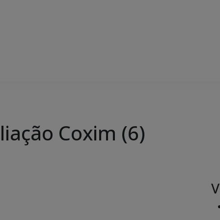
iação Coxim (6)
V