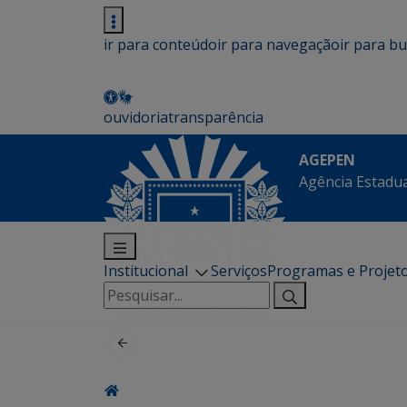
ir para conteúdo
ir para navegação
ir para b
ouvidoria
transparência
AGEPEN
Agência Estadua
Institucional
Serviços
Programas e Projet
Pesquisar
por: