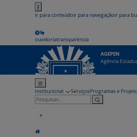
ir para conteúdo
ir para navegação
ir para b
ouvidoria
transparência
AGEPEN
Agência Estadua
Institucional
Serviços
Programas e Projet
Pesquisar
por: