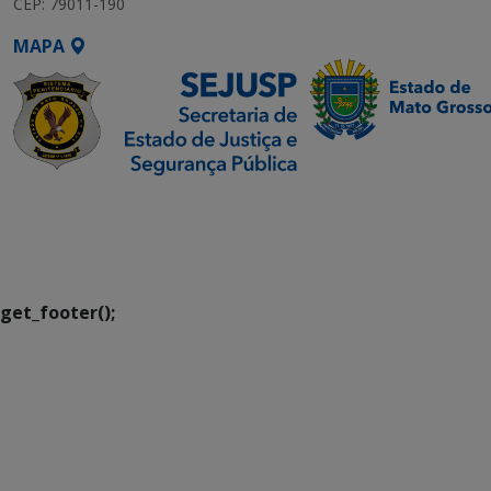
CEP: 79011-190
MAPA
SETDIG | Secretaria-
Executiva de
Transformação Digital
get_footer();