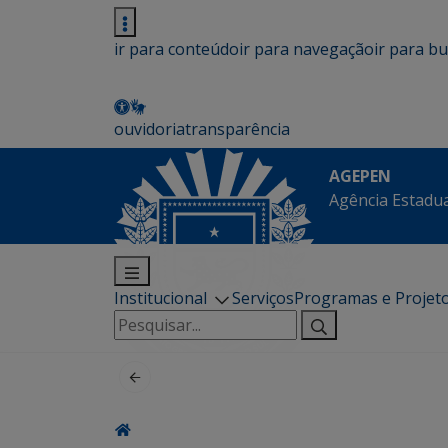
ir para conteúdo
ir para navegação
ir para b
ouvidoria
transparência
AGEPEN
Agência Estadua
Institucional
Serviços
Programas e Projet
Pesquisar
por: