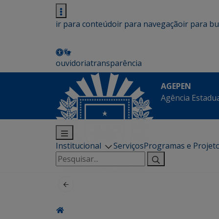
ir para conteúdo
ir para navegação
ir para b
ouvidoria
transparência
AGEPEN
Agência Estadua
Institucional
Serviços
Programas e Projet
Pesquisar
por: