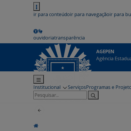
ir para conteúdo
ir para navegação
ir para b
ouvidoria
transparência
AGEPEN
Agência Estadua
Institucional
Serviços
Programas e Projet
Pesquisar
por: