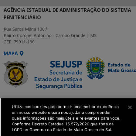
AGÊNCIA ESTADUAL DE ADMINISTRAÇÃO DO SISTEMA
PENITENCIÁRIO
Rua Santa Maria 1307
Bairro Coronel Antonino - Campo Grande | MS
CEP: 79011-190
MAPA
SETDIG | Secretaria-
Executiva de
Utilizamos cookies para permitir uma melhor experiência
Transformação Digital
em nosso website e para nos ajudar a compreender
quais informações são mais úteis e relevantes para você.
Conforme Decreto Estadual 15.572/2020 que trata da
get_footer();
LGPD no Governo do Estado de Mato Grosso do Sul.