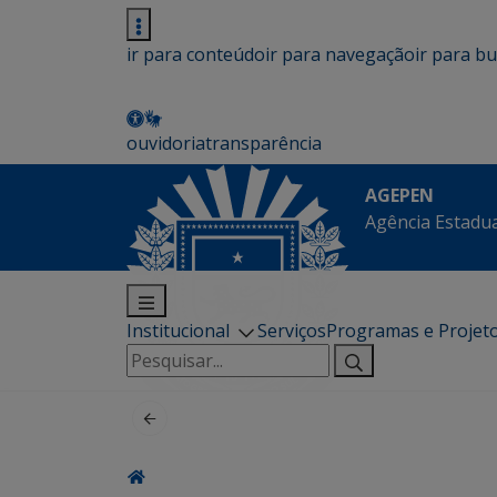
ir para conteúdo
ir para navegação
ir para b
ouvidoria
transparência
AGEPEN
Agência Estadua
Institucional
Serviços
Programas e Projet
Pesquisar
por: