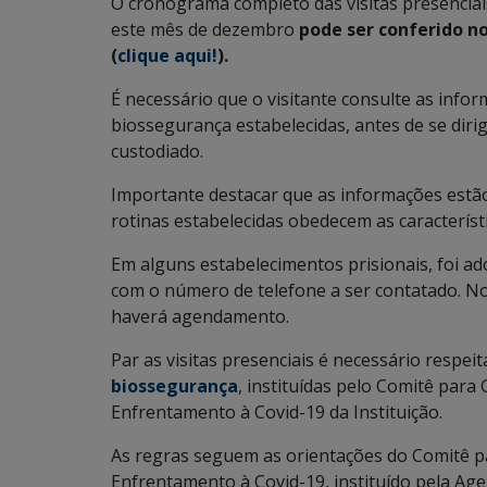
O cronograma completo das visitas presenciai
este mês de dezembro
pode ser conferido n
(
clique aqui!
).
É necessário que o visitante consulte as info
biossegurança estabelecidas, antes de se dirig
custodiado.
Importante destacar que as informações estão
rotinas estabelecidas obedecem as característic
Em alguns estabelecimentos prisionais, foi a
com o número de telefone a ser contatado. N
haverá agendamento.
Par as visitas presenciais é necessário respei
biossegurança
, instituídas pelo Comitê pa
Enfrentamento à Covid-19 da Instituição.
As regras seguem as orientações do Comitê 
Enfrentamento à Covid-19, instituído pela Age