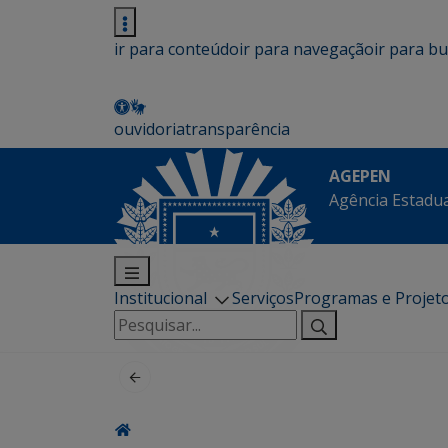
ir para conteúdo
ir para navegação
ir para b
ouvidoria
transparência
AGEPEN
Agência Estadua
Institucional
Serviços
Programas e Projet
Pesquisar
por: