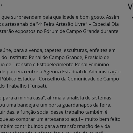
V
 •
s que surpreendem pela qualidade e bom gosto. Assim
s artesanais da “4ª Feira Artesão Livre” – Especial Dia
 estarão expostos no Fórum de Campo Grande durante
reúne, para a venda, tapetes, esculturas, enfeites em
 do Instituto Penal de Campo Grande, Presídio de
io de Trânsito e Estabelecimento Penal Feminino
 de parceria entre a Agência Estadual de Administração
o Público Estadual, Conselho da Comunidade de Campo
 do Trabalho (Funsat).
o para a minha casa”, afirma a analista de sistemas
rou uma bandeja e um porta guardanapos da feira.
uiridas, a função social desse trabalho também é
r que ao comprar um artesanato aqui – muito bem feito
também contribuindo para a transformação de vida