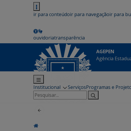
ir para conteúdo
ir para navegação
ir para b
ouvidoria
transparência
AGEPEN
Agência Estadua
Institucional
Serviços
Programas e Projet
Pesquisar
por: