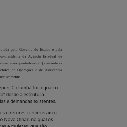
tada pelo Governo do Estado e pela
tor-presidente da Agência Estadual de
teve nessa quinta-feira (23) visitando as
etores de Operações e de Assistência
spectivamente.
gepen, Corumbá foi o quarto
oco” desde a estrutura
das e demandas existentes.
os diretores conheceram o
to Novo Olhar, no qual os
as e muletas, que são