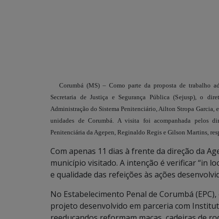
Corumbá (MS) – Como parte da proposta de trabalho ado
Secretaria de Justiça e Segurança Pública (Sejusp), o dire
Administração do Sistema Penitenciário, Ailton Stropa Garcia, es
unidades de Corumbá. A visita foi acompanhada pelos dir
Penitenciária da Agepen, Reginaldo Regis e Gilson Martins, re
Com apenas 11 dias à frente da direção da A
município visitado. A intenção é verificar “in l
e qualidade das refeições às ações desenvolvi
No Estabelecimento Penal de Corumbá (EPC), 
projeto desenvolvido em parceria com Institu
reeducandos reformam macas, cadeiras de rod