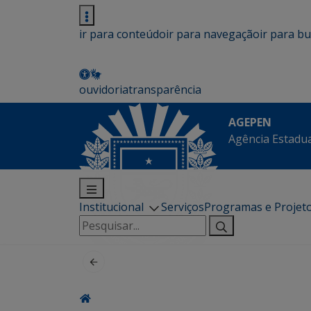
ir para conteúdo
ir para navegação
ir para b
ouvidoria
transparência
AGEPEN
Agência Estadua
Institucional
Serviços
Programas e Projet
Pesquisar
por: