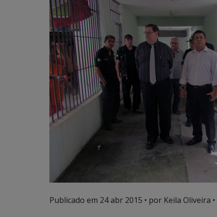
Publicado em
24 abr 2015
• por Keila Oliveira •