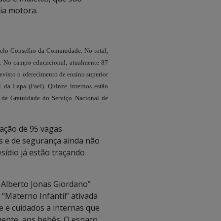
ia motora.
elo Conselho da Comunidade. No total,
es. No campo educacional, atualmente 87
evisto o oferecimento de ensino superior
l da Lapa (Fael). Quinze internos estão
 de Gratuidade do Serviço Nacional de
vação de 95 vagas
s e de segurança ainda não
sídio já estão traçando
 Alberto Jonas Giordano”
“Materno Infantil” ativada
 e cuidados a internas que
mente, aos bebês. O espaço