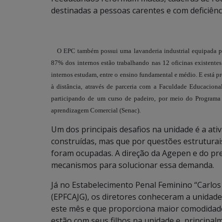
destinadas a pessoas carentes e com deficiênc
O EPC também possui uma lavanderia industrial equipada p
87% dos internos estão trabalhando nas 12 oficinas existent
internos estudam, entre o ensino fundamental e médio. E está pr
à distância, através de parceria com a Faculdade Educaciona
participando de um curso de padeiro, por meio do Programa
aprendizagem Comercial (Senac).
Um dos principais desafios na unidade é a ati
construídas, mas que por questões estruturai
foram ocupadas. A direção da Agepen e do pre
mecanismos para solucionar essa demanda.
Já no Estabelecimento Penal Feminino “Carlos
(EPFCAJG), os diretores conheceram a unidade 
este mês e que proporciona maior comodidade
estão com seus filhos na unidade e, principal