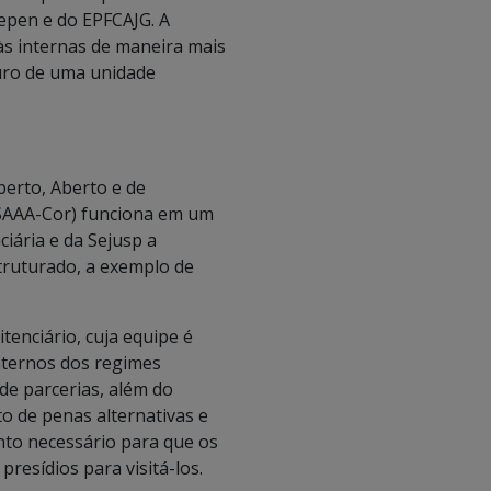
epen e do EPFCAJG. A
às internas de maneira mais
turo de uma unidade
erto, Aberto e de
SAAA-Cor) funciona em um
ciária e da Sejusp a
truturado, a exemplo de
tenciário, cuja equipe é
internos dos regimes
de parcerias, além do
de penas alternativas e
nto necessário para que os
resídios para visitá-los.